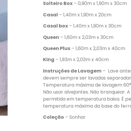
Solteiro Box
– 0,90m x 1,90m x 30cm
Casal
– 1,40m x 1,90m x 20cm
Casal box
– 1,40m x 1,90m x 30cm
Queen
– 1,60m x 2,03m x 30cm
Queen Plus
– 1,60m x 2,03m x 40cm
King
– 1,93m x 2,03m x 40cm
Instruções de Lavagem
– Lave antes
devem sempre ser lavadas separadam
Temperatura máxima de lavagem 60°
Não usar alvejantes. Não branquear.
permitida em temperatura baixa. É per
temperatura máxima da base do ferro 
Coleção
– Sonhar