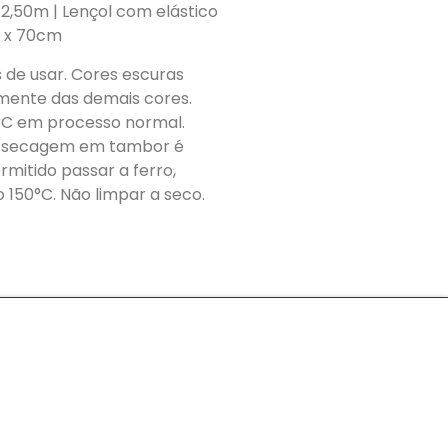
 2,50m | Lençol com elástico
m x 70cm
 de usar. Cores escuras
ente das demais cores.
C em processo normal.
 A secagem em tambor é
mitido passar a ferro,
150°C. Não limpar a seco.