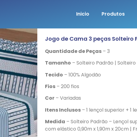
Inicio
Produtos
Jogo de Cama 3 peças Solteiro P
Quantidade de Peças
– 3
Tamanho
– Solteiro Padrão | Solteiro
Tecido
– 100% Algodão
Fios
– 200 fios
Cor
– Variadas
Itens Inclusos
– 1 lençol superior + 1 
Medida
– Solteiro Padrão – Lençol sup
com elástico 0,90m x 1,90m x 20cm |